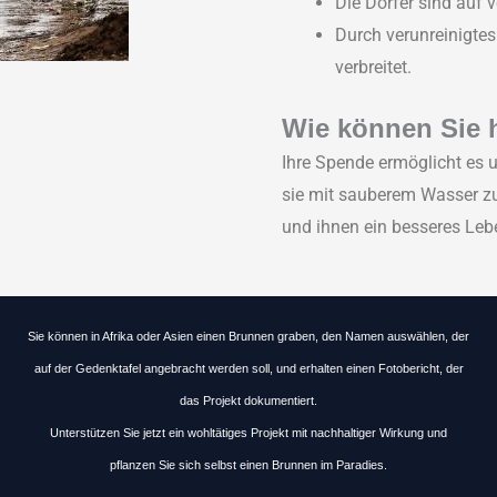
Die Dörfer sind auf 
Durch verunreinigtes
verbreitet.
Wie können Sie 
Ihre Spende ermöglicht es u
sie mit sauberem Wasser zu
und ihnen ein besseres Leb
Sie können in Afrika oder Asien einen Brunnen graben, den Namen auswählen, der
auf der Gedenktafel angebracht werden soll, und erhalten einen Fotobericht, der
das Projekt dokumentiert.
Unterstützen Sie jetzt ein wohltätiges Projekt mit nachhaltiger Wirkung und
pflanzen Sie sich selbst einen Brunnen im Paradies.