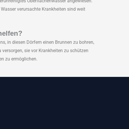
verunreinigtes Oberflächenwasser angewiesen.
 Wasser verursachte Krankheiten sind weit
helfen?
ns, in diesen Dörfern einen Brunnen zu bohren,
 versorgen, sie vor Krankheiten zu schützen
en zu ermöglichen.